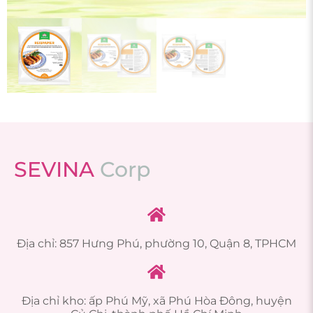
SEVINA
C
o
r
p
Địa chỉ: 857 Hưng Phú, phường 10, Quận 8, TPHCM
Địa chỉ kho: ấp Phú Mỹ, xã Phú Hòa Đông, huyện